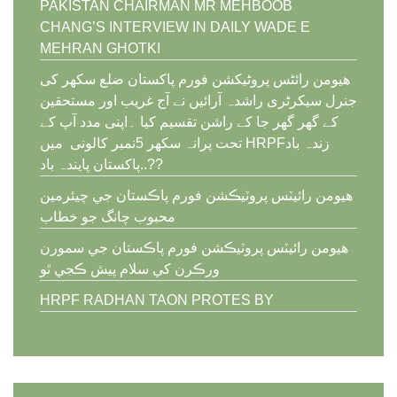
PAKISTAN CHAIRMAN MR MEHBOOB
CHANG’S INTERVIEW IN DAILY WADE E
MEHRAN GHOTKI
ھیومن رائٹس پروٹیکشن فورم پاکستان ضلع سکھر کی
جنرل سیکرٹری راشدہ آرائیں نے آج غریب اور مستحقین
کے گھر گھر جا کے راشن تقسیم کیا ۔اپنی مدد آپ کے
تحت پرانہ سکھر 5نمبر کالونی میں HRPFزندہ باد
..پاکستان پایندہ باد??
ھيومن رائيٽس پروٽيڪشن فورم پاڪستان جي چيئرمين
محبوب چانگ جو خطاب
ھيومن رائيٽس پروٽيڪشن فورم پاڪستان جي سمورن
ورڪرن کي سلام پيش ڪجي ٿو
HRPF RADHAN TAON PROTES BY