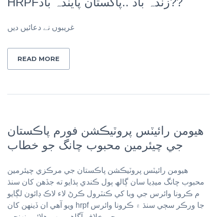
HRPFزندہ باد ..پاکستان پایندہ باد??
غریبوں نے دعائیں دیں
READ MORE
ھيومن رائيٽس پروٽيڪشن فورم پاڪستان
جي چيئرمين محبوب چانگ جو خطاب
هيومن رائيٽس پروٽيڪشن پاڪستان جي مرڪزي چيئرمين
محبوب چانگ ميڊيا سان ڳالھ ٻول ڪندي ٻڌايو ته جڏھن کان سنڌ
م ڪرونا وائرس جي وبا کي ڪنٽرول ڪرڻ لاء لاڪ ڊائون لڳايو
ويو آھي ان ڏينهن کان hrpf جا ورڪر سڄي سنڌ ۾ ڪرونا وائرس
جي خلاف آگاهي مهم هلائي پنهنجي