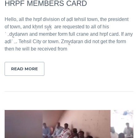
HRPF MEMBERS CARD
Hello, all the hrpf division of ạḍl tehsil town, the president
of town, and kẖnrl sy̰ḵ are requested to all of his
ʿہdy̰dạrwn and member form full crane and hrpf card. If any
ạḍlʿہ. Tehsil City or town. Zmy̰dạrạn did not get the form
then he will be received from
READ MORE