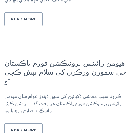
READ MORE
ھيومن رائيٽس پروٽيڪشن فورم پاڪستان
جي سمورن ورڪرن کي سلام پيش ڪجي
ٿو
ڪرونا سبب معاشي ڏکيائين کي منھن ڏيندڙ عوام سان ھيومن
رائيٽس پروٽيڪشن فورم پاڪستان ھر وقت گڏ…..راشن ڪپڙا
ماسڪ ۽ صابڻ ورھايا ويا
READ MORE