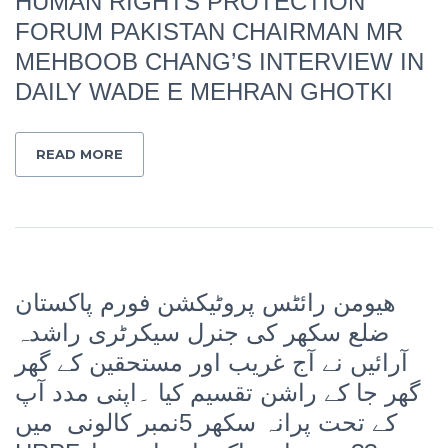
HUMAN RIGHTS PROTECTION
FORUM PAKISTAN CHAIRMAN MR
MEHBOOB CHANG’S INTERVIEW IN
DAILY WADE E MEHRAN GHOTKI
READ MORE
ھیومن رائٹس پروٹیکشن فورم پاکستان
ضلع سکھر کی جنرل سیکرٹری راشدہ
آرائیں نے آج غریب اور مستحقین کے گھر
گھر جا کے راشن تقسیم کیا ۔اپنی مدد آپ
کے تحت پرانہ سکھر 5نمبر کالونی میں